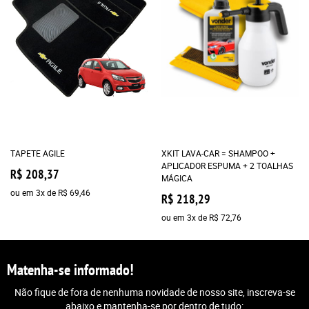
TAPETE AGILE
XKIT LAVA-CAR = SHAMPOO +
APLICADOR ESPUMA + 2 TOALHAS
R$ 208,37
MÁGICA
ou em
3x
de
R$ 69,46
R$ 218,29
ou em
3x
de
R$ 72,76
Matenha-se informado!
Não fique de fora de nenhuma novidade de nosso site, inscreva-se
abaixo e mantenha-se por dentro de tudo: