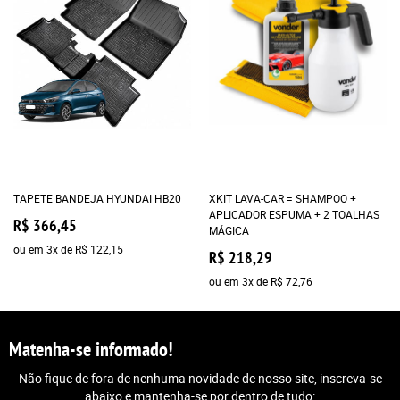
TAPETE BANDEJA HYUNDAI HB20
XKIT LAVA-CAR = SHAMPOO +
APLICADOR ESPUMA + 2 TOALHAS
R$ 366,45
MÁGICA
ou em
3x
de
R$ 122,15
R$ 218,29
ou em
3x
de
R$ 72,76
Matenha-se informado!
Não fique de fora de nenhuma novidade de nosso site, inscreva-se
abaixo e mantenha-se por dentro de tudo: