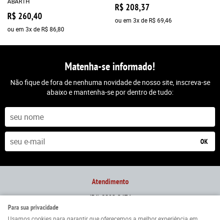
ABARTH
R$ 208,37
R$ 260,40
ou em
3x
de
R$ 69,46
ou em
3x
de
R$ 86,80
Matenha-se informado!
Não fique de fora de nenhuma novidade de nosso site, inscreva-se
abaixo e mantenha-se por dentro de tudo:
OK
Atendimento
(54)
3292-2474
Para sua privacidade
(54)
9 9181-7237
(WhatsApp)
De seg. à sex. das 9h às 18h
Usamos cookies para garantir que oferecemos a melhor experiência em