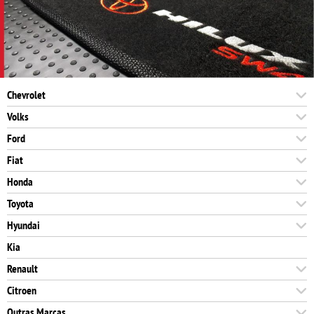
Chevrolet
Volks
Ford
Fiat
Honda
Toyota
Hyundai
Kia
Renault
Citroen
Outras Marcas