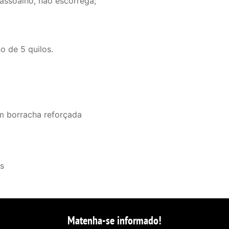
 assoalho, não escorrega;
o de 5 quilos.
om borracha reforçada
os
Matenha-se informado!