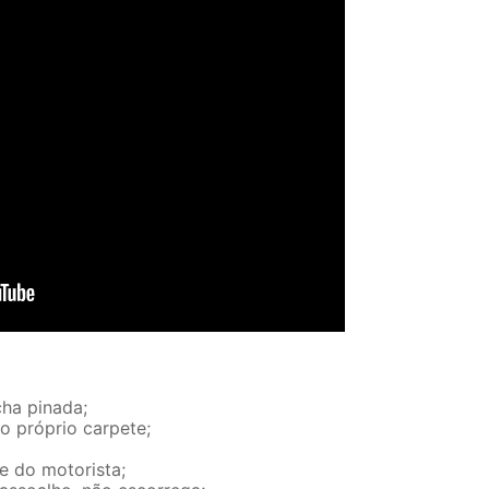
ha pinada;
no próprio carpete;
e do motorista;