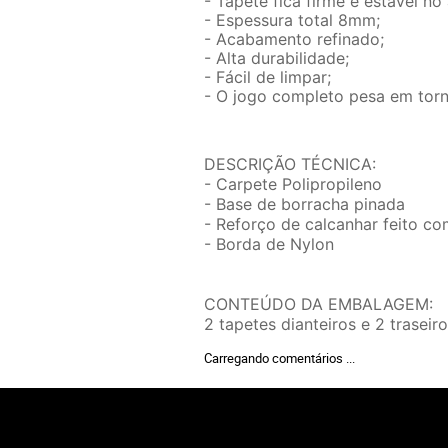
- Tapete fica firme e estável no
- Espessura total 8mm;
- Acabamento refinado;
- Alta durabilidade;
- Fácil de limpar;
- O jogo completo pesa em torn
DESCRIÇÃO TÉCNICA:
- Carpete Polipropileno
- Base de borracha pinada
- Reforço de calcanhar feito c
- Borda de Nylon
CONTEÚDO DA EMBALAGEM:
2 tapetes dianteiros e 2 traseir
Carregando comentários ...