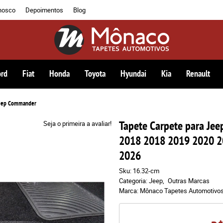
nosco
Depoimentos
Blog
ord
Fiat
Honda
Toyota
Hyundai
Kia
Renault
Jeep Commander
Tapete Carpete para Je
Seja o primeira a avaliar!
2018 2018 2019 2020 2
2026
Sku:
16.32-cm
Categoria:
Jeep
Outras Marcas
Marca:
Mônaco Tapetes Automotivo