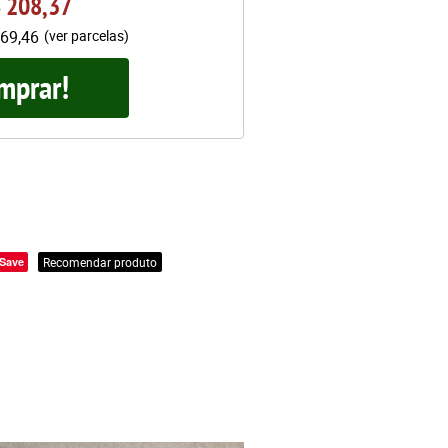
 208,37
69,46
(ver parcelas)
mprar!
Save
Recomendar produto