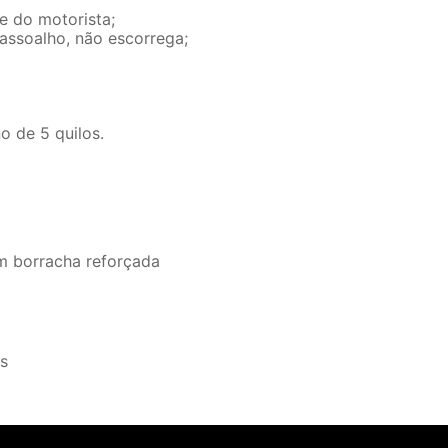
e do motorista;
 assoalho, não escorrega;
o de 5 quilos.
om borracha reforçada
os