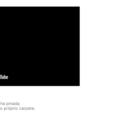
ha pinada;
no próprio carpete;