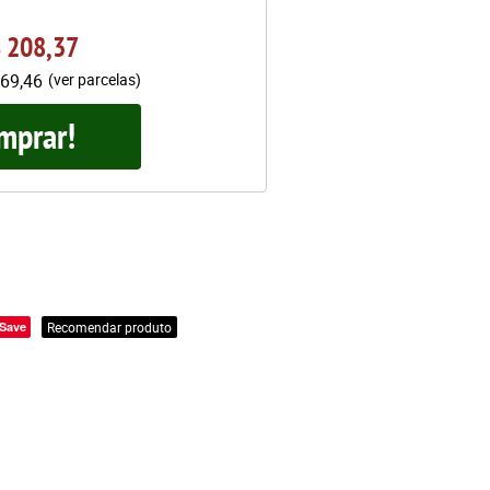
 208,37
69,46
(ver parcelas)
mprar!
Save
Recomendar produto