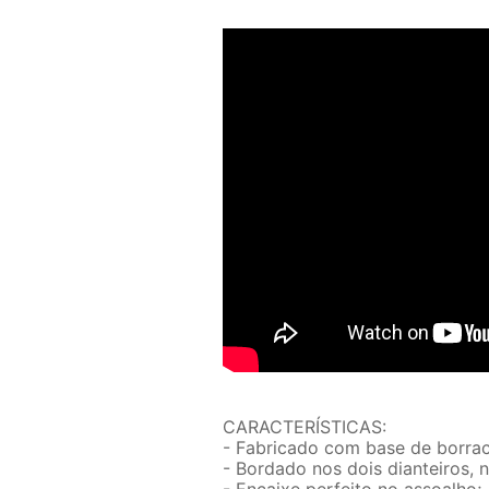
CARACTERÍSTICAS:
- Fabricado com base de borrac
- Bordado nos dois dianteiros, 
- Encaixe perfeito no assoalho;