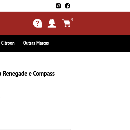
0
Citroen
Outras Marcas
ep Renegade e Compass
s