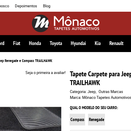
nosco
Depoimentos
Blog
ord
Fiat
Honda
Toyota
Hyundai
Kia
Renault
Jeep Renegade e Compass TRAILHAWK
Tapete Carpete para Je
Seja o primeira a avaliar!
TRAILHAWK
Categoria:
Jeep
Outras Marcas
Marca:
Mônaco Tapetes Automotivo
QUAL O MODELO DO SEU CARRO:
Compass
Renegade