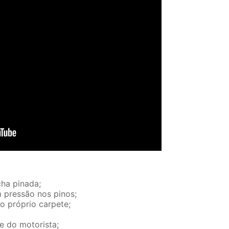
ha pinada;
m pressão nos pinos;
no próprio carpete;
e do motorista;