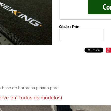
Co
Calcule o Frete:
 base de borracha pinada para
erve em todos os modelos)