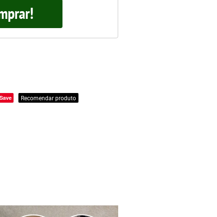
mprar!
Save
Recomendar produto