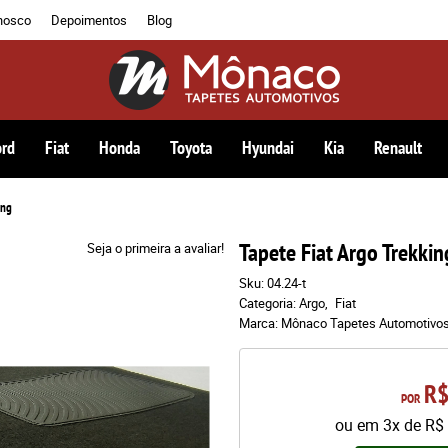
nosco
Depoimentos
Blog
ord
Fiat
Honda
Toyota
Hyundai
Kia
Renault
ing
Tapete Fiat Argo Trekkin
Seja o primeira a avaliar!
Sku:
04.24-t
Categoria:
Argo
Fiat
Marca:
Mônaco Tapetes Automotivo
R$
POR
ou em
3x
de
R$ 