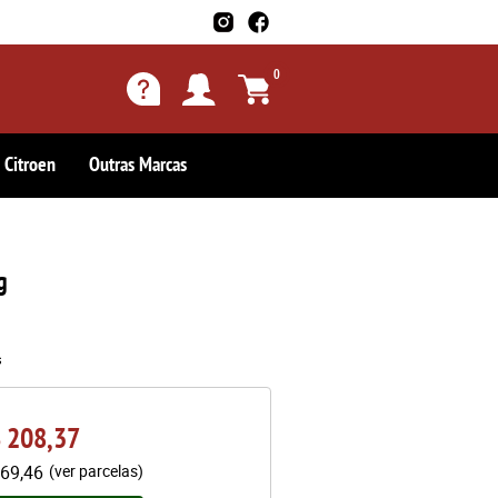
0
Citroen
Outras Marcas
g
s
 208,37
69,46
(ver parcelas)