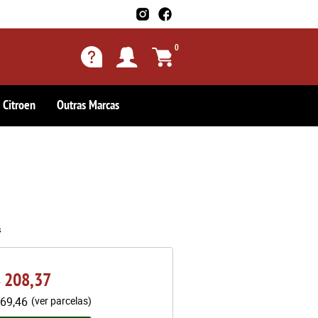
0
Citroen
Outras Marcas
s
 208,37
69,46
(ver parcelas)