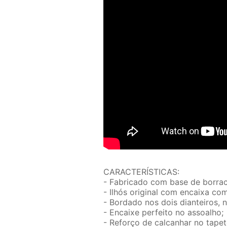
CARACTERÍSTICAS:
- Fabricado com base de borrac
- Ilhós original com encaixa co
- Bordado nos dois dianteiros, 
- Encaixe perfeito no assoalho;
- Reforço de calcanhar no tapet