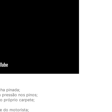
ha pinada;
m pressão nos pinos;
no próprio carpete;
e do motorista;