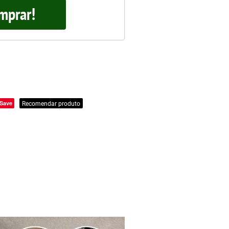
mprar!
Save
Recomendar produto