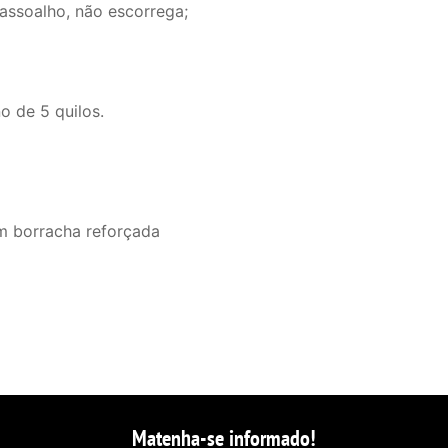
 assoalho, não escorrega;
o de 5 quilos.
om borracha reforçada
Matenha-se informado!