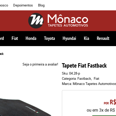
nosco
Depoimentos
Blog
ord
Fiat
Honda
Toyota
Hyundai
Kia
Renault
ack
Tapete Fiat Fastback
Seja o primeira a avaliar!
Sku:
04.28-p
Categoria:
Fastback
Fiat
Marca:
Mônaco Tapetes Automotivo
R$
POR
ou em
3x
de
R$ 