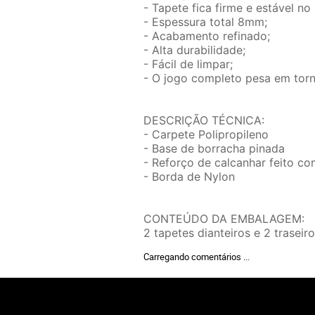
- Tapete fica firme e estável no
- Espessura total 8mm;
- Acabamento refinado;
- Alta durabilidade;
- Fácil de limpar;
- O jogo completo pesa em torn
DESCRIÇÃO TÉCNICA:
- Carpete Polipropileno
- Base de borracha pinada
- Reforço de calcanhar feito c
- Borda de Nylon
CONTEÚDO DA EMBALAGEM:
2 tapetes dianteiros e 2 traseiro
Carregando comentários ...