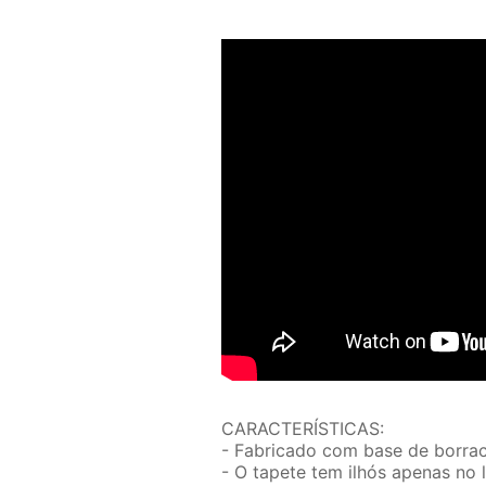
CARACTERÍSTICAS:
- Fabricado com base de borrac
- O tapete tem ilhós apenas no 