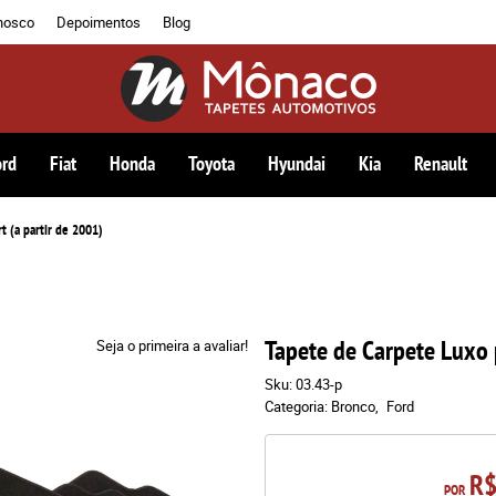
nosco
Depoimentos
Blog
ord
Fiat
Honda
Toyota
Hyundai
Kia
Renault
t (a partir de 2001)
Tapete de Carpete Luxo 
Seja o primeira a avaliar!
Sku:
03.43-p
Categoria:
Bronco
Ford
R$
POR