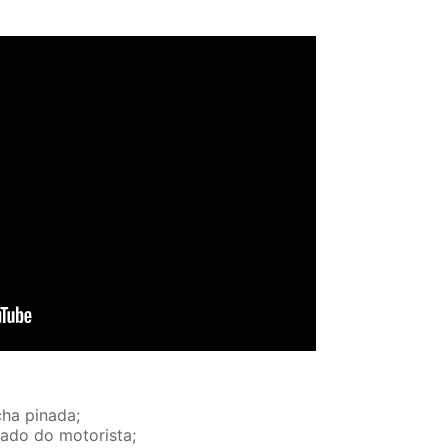
ha pinada;
lado do motorista;