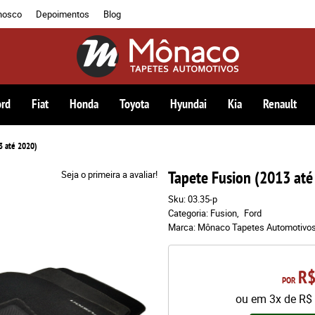
nosco
Depoimentos
Blog
ord
Fiat
Honda
Toyota
Hyundai
Kia
Renault
3 até 2020)
Tapete Fusion (2013 até
Seja o primeira a avaliar!
Sku:
03.35-p
Categoria:
Fusion
Ford
Marca:
Mônaco Tapetes Automotivo
R$
POR
ou em
3x
de
R$ 