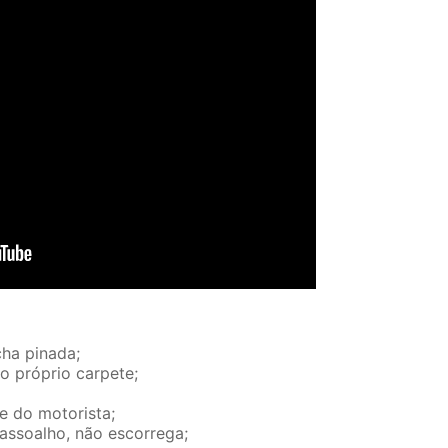
ha pinada;
no próprio carpete;
e do motorista;
 assoalho, não escorrega;