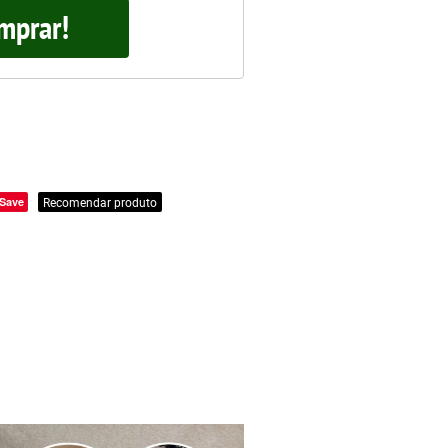
mprar!
Save
Recomendar produto