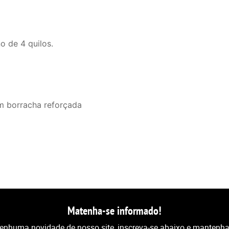
o de 4 quilos.
om borracha reforçada
Matenha-se informado!
nenhuma novidade de nosso site, inscreva-se abaixo e mantenha-