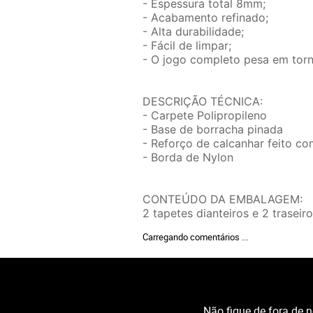
- Espessura total 8mm;
- Acabamento refinado;
- Alta durabilidade;
- Fácil de limpar;
- O jogo completo pesa em torn
DESCRIÇÃO TÉCNICA:
- Carpete Polipropileno
- Base de borracha pinada
- Reforço de calcanhar feito c
- Borda de Nylon
CONTEÚDO DA EMBALAGEM:
2 tapetes dianteiros e 2 traseiro
Carregando comentários ...
Não fique de fora de 