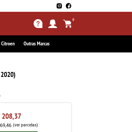
0
Citroen
Outras Marcas
 2020)
s
 208,37
69,46
(ver parcelas)