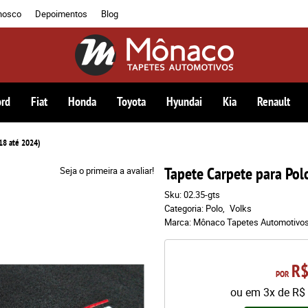
nosco
Depoimentos
Blog
ord
Fiat
Honda
Toyota
Hyundai
Kia
Renault
18 até 2024)
Tapete Carpete para Pol
Seja o primeira a avaliar!
Sku:
02.35-gts
Categoria:
Polo
Volks
Marca:
Mônaco Tapetes Automotivo
R$
POR
ou em
3x
de
R$ 