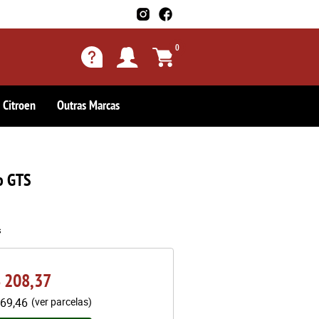
0
Citroen
Outras Marcas
o GTS
s
 208,37
69,46
(ver parcelas)