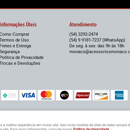
Informações Úteis
Atendimento
Como Comprar
(54)
3292-2474
Termos de Uso
(54)
9 9181-7237
(WhatsApp)
Fretes e Entrega
De seg. à sex. das 9h às 18h
Segurança
monaco@acessoriosmonaco.c
Política de Privacidade
Trocas e Devoluções
Rua Tiradentes, 561
-
Centro, Flores da Cunha
-
RS
-
CEP: 95020-17
Eduardo Ballardin Moraes - ME - CNPJ: 09.156.135/0001-15
 melhor experiência em nosso site. Isso inclui cookies de sites de redes sociais de
e site. Para mais informações, consulte nossa
Política de privacidade
.