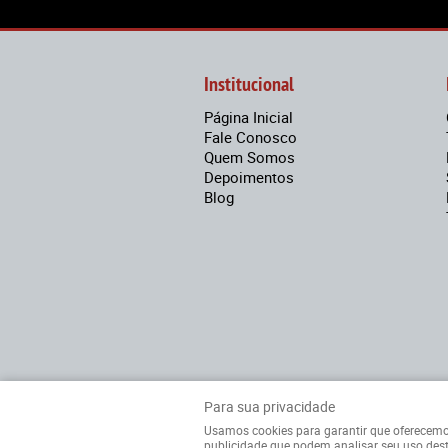
Institucional
Página Inicial
Fale Conosco
Quem Somos
Depoimentos
Blog
Para sua privacidade
Usamos cookies para garantir que oferecemos a
publicidade que podem analisar seu uso dest