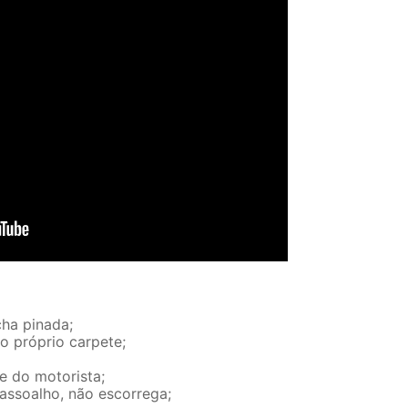
ha pinada;
no próprio carpete;
e do motorista;
 assoalho, não escorrega;