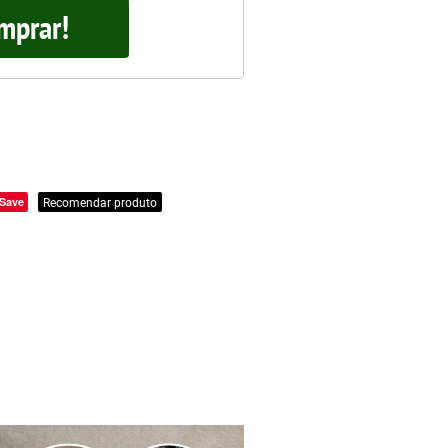
mprar!
Save
Recomendar produto