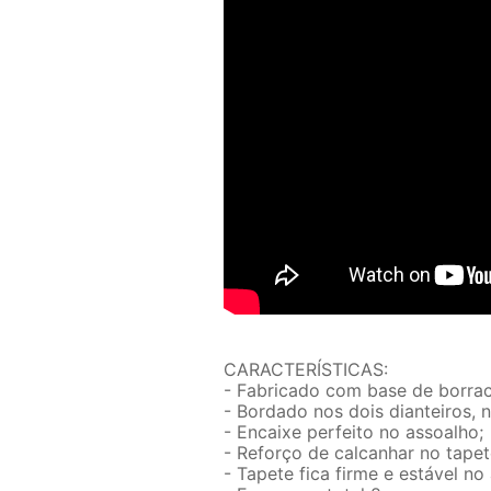
CARACTERÍSTICAS:
- Fabricado com base de borrac
- Bordado nos dois dianteiros, 
- Encaixe perfeito no assoalho;
- Reforço de calcanhar no tapet
- Tapete fica firme e estável no