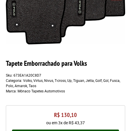
Tapete Emborrachado para Volks
Sku:
673EA1A20C8D7
Categoria:
Volks
,
Virtus
,
Nivus
,
T-cross
,
Up
,
Tiguan
,
Jetta
,
Golf
,
Gol
,
Fusca
,
Polo
,
Amarok
,
Taos
Marca:
Mônaco Tapetes Automotivos
R$ 130,10
ou em
3x
de
R$ 43,37