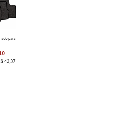
hado para
10
$ 43,37