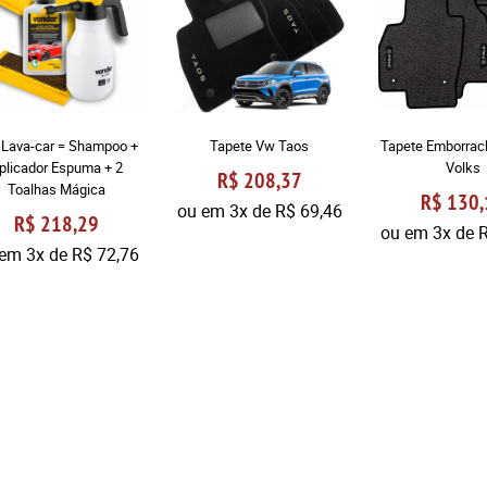
t Lava-car = Shampoo +
Tapete Vw Taos
Tapete Emborrac
plicador Espuma + 2
Volks
R$ 208,37
Toalhas Mágica
R$ 130,
ou em
3x
de
R$ 69,46
R$ 218,29
ou em
3x
de
R
 em
3x
de
R$ 72,76