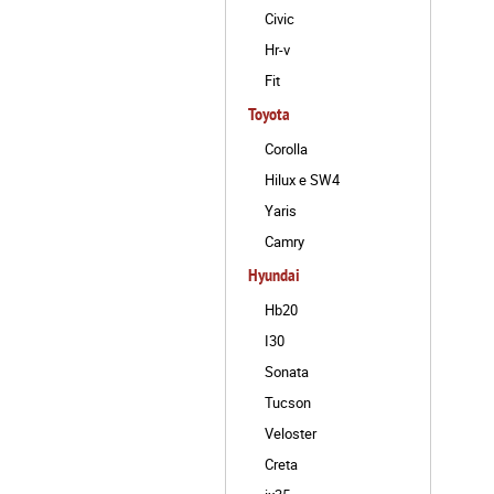
Civic
Hr-v
Fit
Toyota
Corolla
Hilux e SW4
Yaris
Camry
Hyundai
Hb20
I30
Sonata
Tucson
Veloster
Creta