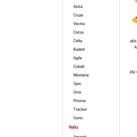
Astra
Cruze
Vectra
Corsa
Celta
xKi
A
Kadett
Agile
Cobalt
ou
Montana
Spin
Onix
Prisma
Tracker
Sonic
Volks
Amarok