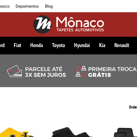
nosco
Depoimentos
Blog
ord
Fiat
Honda
Toyota
Hyundai
Kia
Renault
Orde