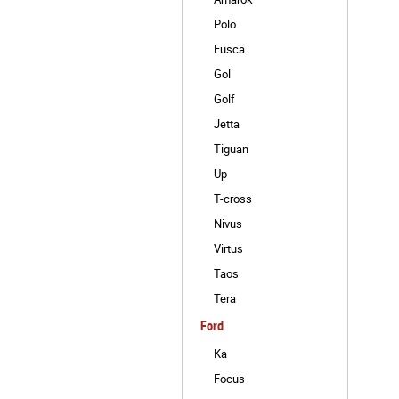
Polo
Fusca
Gol
Golf
Jetta
Tiguan
Up
T-cross
Nivus
Virtus
Taos
Tera
Ford
Ka
Focus